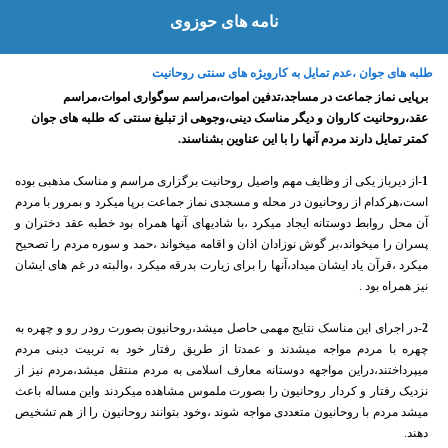
نامه های حوزوی
طلبه های جوان ،عدم تمایل به کارویژه های سنتی روحانیت
برپایی نماز جماعت در مساجد،
تدفین اموات،
مراسم سوگواری اموات،مراسم
عقد،روحانیت کاروان و دیگر مناسک دینی،وجوهی از تبلیغ سنتی که طلبه های جوان
کمتر تمایل دارند مردم آنها را با این عناوین بشناسند.
1-
از دیرباز یکی از وظایف مهم واصیل روحانیت برگزاری مراسم و مناسک مذهبی بوده
است،هرکدام از روحانیون در محله و مسجدی نماز جماعت برپا میکرد و بمرور با مردم
آن محل روابط دوستانه ایجاد میکرد ،با شادیهای آنها همراه بود خطبه عقد دختران و
پسران را میخواند،بر گوش نوزادان اذان و اقامه میخواند ،حمد و سوره مردم را تصحیح
میکرد ،قرآن یاد ایشان میداد،آنها را برای زیارت بدرقه میکرد ،والبته در غم های ایشان
نیز همراه بود .
2-
در اجرای این مناسک نتایج مهمی حاصل میشد،روحانیون بصورت رودر رو و چهره به
چهره با مردم مواجه میشدند و عمدتا از طریق رفتار خود به تربیت دینی مردم
میپرداختند،دراین مواجهه دوستانه معارف اسلامی به مردم منتقل میشد،مردم نیز از
نزدیک رفتار و کردار روحانیون را بصورت ملموس مشاهده میکردند واین مساله باعث
میشد مردم با روحانیون متعددی مواجه شوند ،وخود بتوانند روحانیون را از هم تشخیص
دهند.