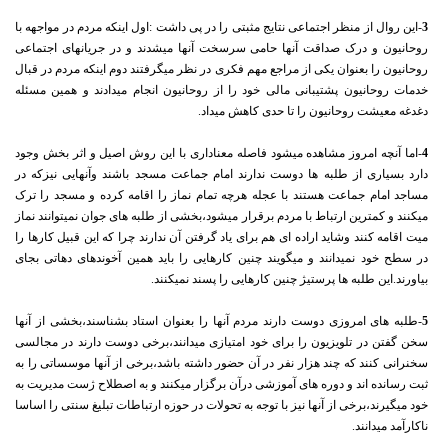
3
-این روال از منظر اجتماعی نتایج مثبتی را در پی داشت :اول اینکه مردم در مواجهه با
روحانیون و درک صداقت آنها حامی سرسخت آنها میشدند و در جریانهای اجتماعی
روحانیون را بعنوان یکی از مراجع مهم فکری در نظر میگرفتند دوم اینکه مردم در قبال
خدمات روحانیون پشتیبانی مالی خود را از روحانیون انجام میدادند و همین مسئله
دغدغه معیشت روحانیون را تا حدی کاهش میداد.
4
-اما آنچه امروز مشاهده میشود فاصله معناداری با این روش اصیل و اثر بخش وجود
دارد بسیاری از طلبه ها دوست ندارند امام جماعت مسجد باشند وآنهایی نیزکه در
مساجد امام جماعت هستند با عجله هرچه تمام نماز را اقامه کرده و مسجد را ترک
میکنند و کمترین ارتباط با مردم برقرار میشود،بخشی از طلبه های جوان نمیتوانند نماز
میت اقامه کنند وشاید اراده ای هم برای یاد گرفتن آن ندارند چرا که این قبیل کارها را
در سطح خود نمیدانند و میگویند چنین کارهایی را باید همین آخوندهای دهاتی بجای
بیاورند.این طلبه ها پرستیژ چنین کارهایی را پسند نمیکنند.
5
-طلبه های امروزی دوست دارند مردم آنها را بعنوان استاد بشناسند،بخشی از آنها
سخن گفتن در تلویزیون را برای خود امتیازی میدانند،برخی دوست دارند در مجالسی
سخنرانی کنند که چند هزار نفر در آن حضور داشته باشد،برخی از آنها موسساتی را به
ثبت رسانده اند و دوره های آموزشی درآن برگزار میکنند و به اصطلاح ژست مدیریت به
خود میگیرند،برخی از آنها نیز با توجه به تحولات در حوزه ارتباطات تبلیغ سنتی را اساسا
ناکارآمد میدانند.