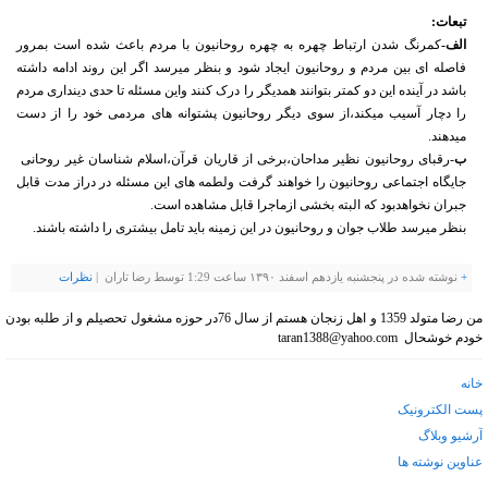
تبعات:
الف-
کمرنگ شدن ارتباط چهره به چهره روحانیون با مردم باعث شده است بمرور
فاصله ای بین مردم و روحانیون ایجاد شود و بنظر میرسد اگر این روند ادامه داشته
باشد در آینده این دو کمتر بتوانند همدیگر را درک کنند واین مسئله تا حدی دینداری مردم
را دچار آسیب میکند،از سوی دیگر روحانیون پشتوانه های مردمی خود را از دست
میدهند.
ب
-رقبای روحانیون نظیر مداحان،برخی از قاریان قرآن،اسلام شناسان غیر روحانی
جایگاه اجتماعی روحانیون را خواهند گرفت ولطمه های این مسئله در دراز مدت قابل
جبران نخواهدبود که البته بخشی ازماجرا قابل مشاهده است.
بنظر میرسد طلاب جوان و روحانیون در این زمینه باید تامل بیشتری را داشته باشند.
+
نوشته شده در پنجشنبه یازدهم اسفند ۱۳۹۰ ساعت 1:29 توسط رضا تاران |
نظرات
من رضا متولد 1359 و اهل زنجان هستم از سال 76در حوزه مشغول تحصیلم و از طلبه بودن
خودم خوشحال taran1388@yahoo.com
خانه
پست الکترونیک
آرشیو وبلاگ
عناوین نوشته ها